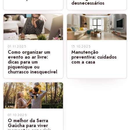
desnecessários
01.11.2025
15.10.2025
Como organizar um
Manutenção
evento ao ar livre:
preventiva: cuidados
dicas para um
com a casa
piquenique ou
churrasco inesquecível
07.10.2025
O melhor da Serra
Gaúcha para viver