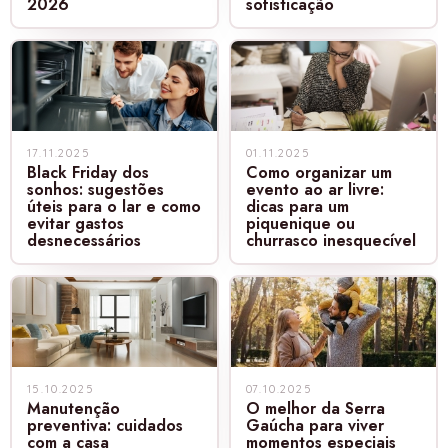
2026
sofisticação
17.11.2025
01.11.2025
Black Friday dos
Como organizar um
sonhos: sugestões
evento ao ar livre:
úteis para o lar e como
dicas para um
evitar gastos
piquenique ou
desnecessários
churrasco inesquecível
15.10.2025
07.10.2025
Manutenção
O melhor da Serra
preventiva: cuidados
Gaúcha para viver
com a casa
momentos especiais