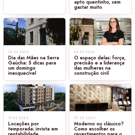
apto quentinho, sem
gastar muito
20.04.2026
04.03.2026
Dia das Mães na Serra
O espaço delas: força,
Gaúcha: 5 dicas para
precisão e a liderança
um domingo
das mulheres na
inesquecível
construção civil
19.02.2026
05.02.2026
Locações por
Moderno ou clássico?
temporada: invista em
Como escolher os
rentabilidade
revestimentos para o